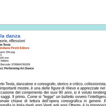
la danza
rie, riflessioni
to Testa
miliano Piretti Editore
back 256 pag
13
 140 mm
italiana
/ Barcode: 9788864760209
ct: Performing Art Dance
rto Testa, danzatore e coreografo, storico e critico, collezionist
 importanti mostre, è una delle figure di rilievo e apprezzate nel
ccasione del compimento dei suoi 90 anni, si è voluto render
 saggi. Il primo, Come si “legge” un balletto ovvero l’intellige
onale chiave di lettura dell’opera coreografica in genere. 
ografia in Italia dagli anni Venti agli anni Ottanta, è la riproposi