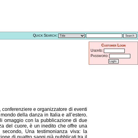
Quick Search:
Customer Login
UserId:
Password:
a, conferenziere e organizzatore di eventi
 mondo della danza in Italia e all’estero.
gli omaggio con la pubblicazione di due
nza del cuore, è un inedito che offre una
Il secondo, Una testimonianza viva: la
zione di quattro saggi già pubblicati tra il