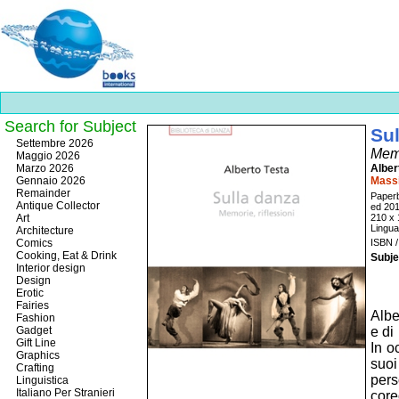
Search for Subject
Sul
Best
Settembre 2026
Memo
slots
Maggio 2026
online
Marzo 2026
Alber
https://onlineslots.money/
.
Gennaio 2026
Massi
Remainder
Paper
Antique Collector
ed 20
Art
210 x
Lingua 
Architecture
Comics
ISBN 
Cooking, Eat & Drink
Subje
Interior design
Design
Erotic
Fairies
Albe
Fashion
Gadget
e di
Gift Line
In o
Graphics
suoi
Crafting
pers
Linguistica
Italiano Per Stranieri
core