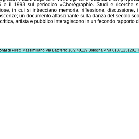
 e il 1998 sul periodico «Chorégraphie. Studi e ricerche su
iose, in cui si intrecciano memoria, riflessione, discussione,
scenze; un documento affascinante sulla danza del secolo sco
e critica, artista e pubblico interagiscono in un fecondo rapporto d
onal
di Piretti Massimiliano
Via Battiferro 10/2 40129 Bologna
P.Iva 01871251201
T