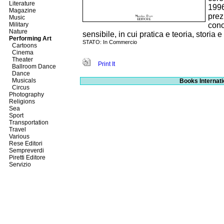
Literature
1996
Magazine
prez
Music
Military
cono
Nature
sensibile, in cui pratica e teoria, storia 
Performing Art
STATO: In Commercio
Cartoons
Cinema
Theater
Print It
Ballroom Dance
Dance
Musicals
Books Internati
Circus
Photography
Religions
Sea
Sport
Transportation
Travel
Various
Rese Editori
Sempreverdi
Piretti Editore
Servizio