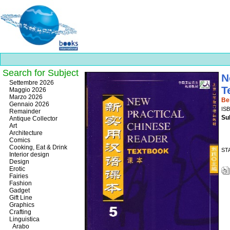
Search for Subject
N
Best
Settembre 2026
T
slots
Maggio 2026
online
Marzo 2026
Be
https://onlineslots.money/
.
Gennaio 2026
ISB
Remainder
Su
Antique Collector
Art
Architecture
Comics
Cooking, Eat & Drink
STA
Interior design
Design
Erotic
Fairies
Fashion
Gadget
Gift Line
Graphics
Crafting
Linguistica
Arabo