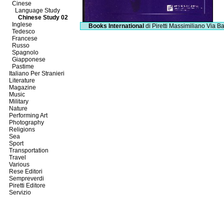
Cinese
Language Study
Chinese Study 02
Inglese
Books International
di Piretti Massimiliano
Via Ba
Tedesco
Francese
Russo
Spagnolo
Giapponese
Pastime
Italiano Per Stranieri
Literature
Magazine
Music
Military
Nature
Performing Art
Photography
Religions
Sea
Sport
Transportation
Travel
Various
Rese Editori
Sempreverdi
Piretti Editore
Servizio