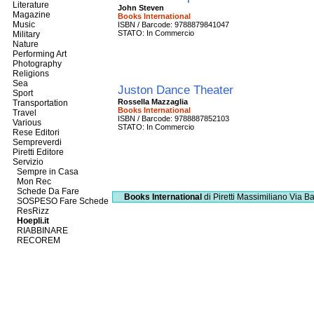
Literature
John Steven
Magazine
Books International
Music
ISBN / Barcode: 9788879841047
STATO: In Commercio
Military
Nature
Performing Art
Photography
Religions
Sea
Juston Dance Theater
Sport
Rossella Mazzaglia
Transportation
Books International
Travel
ISBN / Barcode: 9788887852103
Various
STATO: In Commercio
Rese Editori
Sempreverdi
Piretti Editore
Servizio
Sempre in Casa
Mon Rec
Schede Da Fare
Books International
di Piretti Massimiliano
Via Ba
SOSPESO Fare Schede
ResRizz
Hoepli.it
RIABBINARE
RECOREM