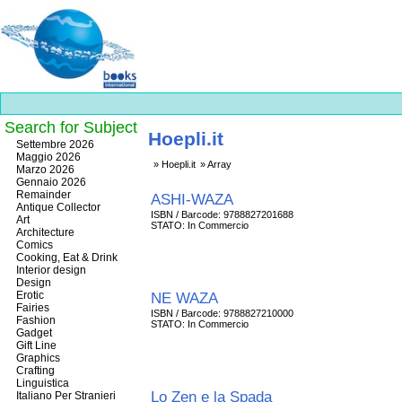
Search for Subject
Hoepli.it
Best
Settembre 2026
slots
Maggio 2026
Hoepli.it
Array
online
Marzo 2026
https://onlineslots.money/
.
Gennaio 2026
Remainder
ASHI-WAZA
Antique Collector
ISBN / Barcode: 9788827201688
Art
STATO: In Commercio
Architecture
Comics
Cooking, Eat & Drink
Interior design
Design
Erotic
NE WAZA
Fairies
ISBN / Barcode: 9788827210000
Fashion
STATO: In Commercio
Gadget
Gift Line
Graphics
Crafting
Linguistica
Lo Zen e la Spada
Italiano Per Stranieri