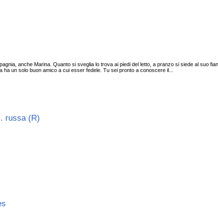
agnia, anche Marina. Quanto si sveglia lo trova ai piedi del letto, a pranzo si siede al suo fi
a ha un solo buon amico a cui esser fedele. Tu sei pronto a conoscere il...
z. russa (R)
pes