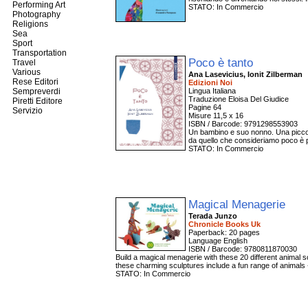
Performing Art
STATO: In Commercio
Photography
Religions
Sea
Sport
Transportation
Poco è tanto
Travel
Various
Ana Lasevicius, Ionit Zilberman
Rese Editori
Edizioni Noi
Sempreverdi
Lingua Italiana
Traduzione Eloisa Del Giudice
Piretti Editore
Pagine 64
Servizio
Misure 11,5 x 16
ISBN / Barcode: 9791298553903
Un bambino e suo nonno. Una piccola
da quello che consideriamo poco è p
STATO: In Commercio
Magical Menagerie
Terada Junzo
Chronicle Books Uk
Paperback: 20 pages
Language English
ISBN / Barcode: 9780811870030
Build a magical menagerie with these 20 different animal s
these charming sculptures include a fun range of animals 
STATO: In Commercio