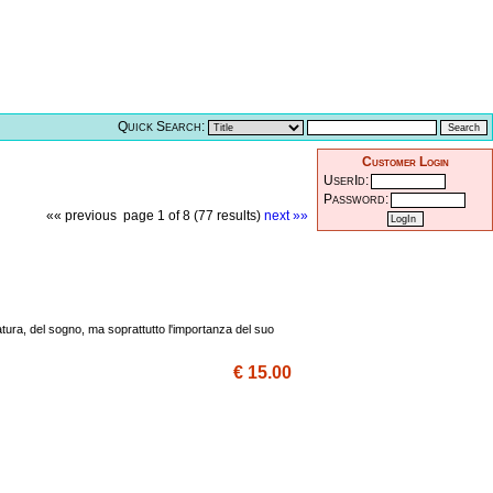
Quick Search:
Customer Login
UserId:
Password:
«« previous
page 1 of 8 (77 results)
next »»
natura, del sogno, ma soprattutto l'importanza del suo
€ 15.00