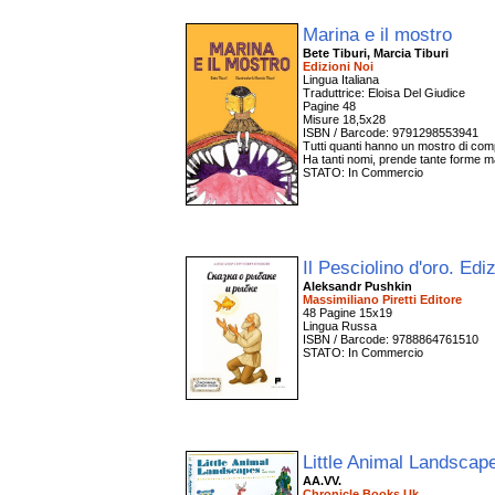
Marina e il mostro
Bete Tiburi, Marcia Tiburi
Edizioni Noi
Lingua Italiana
Traduttrice: Eloisa Del Giudice
Pagine 48
Misure 18,5x28
ISBN / Barcode: 9791298553941
Tutti quanti hanno un mostro di comp
Ha tanti nomi, prende tante forme m
STATO: In Commercio
Il Pesciolino d'oro. Edi
Aleksandr Pushkin
Massimiliano Piretti Editore
48 Pagine 15x19
Lingua Russa
ISBN / Barcode: 9788864761510
STATO: In Commercio
Little Animal Landsca
AA.VV.
Chronicle Books Uk