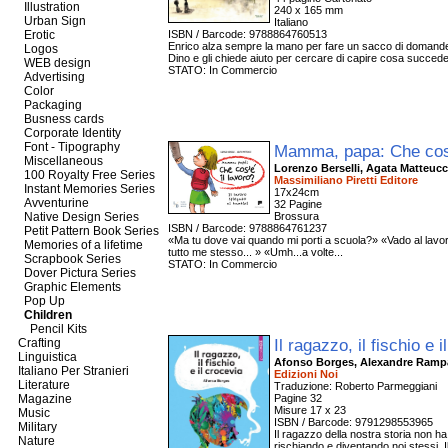
Illustration
240 x 165 mm
Urban Sign
Italiano
Erotic
ISBN / Barcode: 9788864760513
Enrico alza sempre la mano per fare un sacco di domande.
Logos
Dino e gli chiede aiuto per cercare di capire cosa succede
WEB design
STATO: In Commercio
Advertising
Color
Packaging
Busness cards
Corporate Identity
Font - Tipography
Mamma, papa: Che cos'
Miscellaneous
Lorenzo Berselli, Agata Matteuc
100 Royalty Free Series
Massimiliano Piretti Editore
Instant Memories Series
17x24cm
Avventurine
32 Pagine
Native Design Series
Brossura
ISBN / Barcode: 9788864761237
Petit Pattern Book Series
«Ma tu dove vai quando mi porti a scuola?» «Vado al lavo
Memories of a lifetime
tutto me stesso... » «Umh...a volte...
Scrapbook Series
STATO: In Commercio
Dover Pictura Series
Graphic Elements
Pop Up
Children
Pencil Kits
Il ragazzo, il fischio e 
Crafting
Linguistica
Afonso Borges, Alexandre Ram
Italiano Per Stranieri
Edizioni Noi
Literature
Traduzione: Roberto Parmeggiani
Magazine
Pagine 32
Misure 17 x 23
Music
ISBN / Barcode: 9791298553965
Military
Il ragazzo della nostra storia non 
Nature
rischiando e diventando noi stessi. I