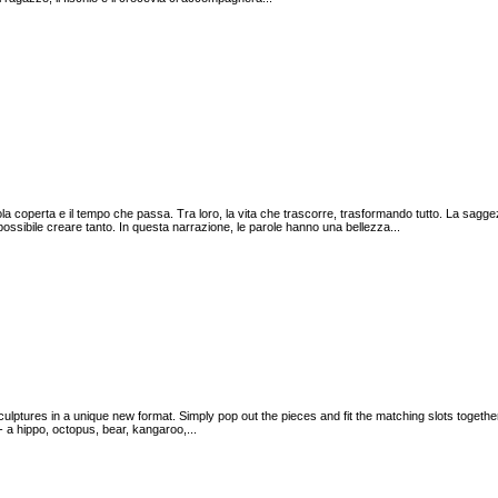
 coperta e il tempo che passa. Tra loro, la vita che trascorre, trasformando tutto. La sagg
ossibile creare tanto. In questa narrazione, le parole hanno una bellezza...
culptures in a unique new format. Simply pop out the pieces and fit the matching slots togethe
- a hippo, octopus, bear, kangaroo,...