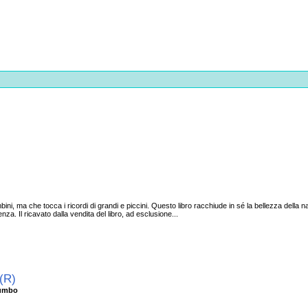
ini, ma che tocca i ricordi di grandi e piccini. Questo libro racchiude in sé la bellezza della 
za. Il ricavato dalla vendita del libro, ad esclusione...
 (R)
alumbo