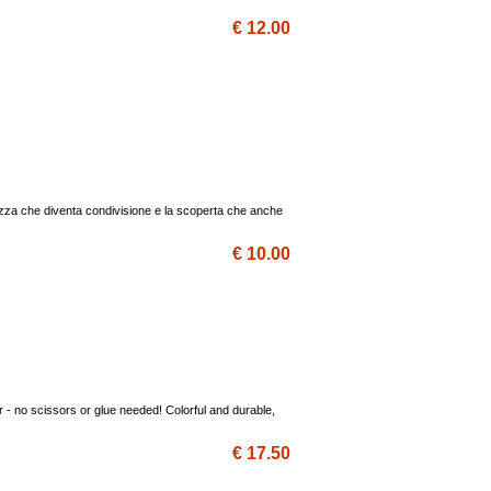
€ 12.00
ezza che diventa condivisione e la scoperta che anche
€ 10.00
r - no scissors or glue needed! Colorful and durable,
€ 17.50