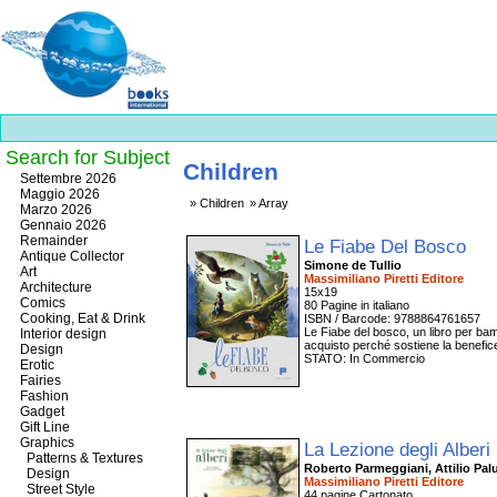
Search for Subject
Children
Best
Settembre 2026
slots
Maggio 2026
Children
Array
online
Marzo 2026
https://onlineslots.money/
.
Gennaio 2026
Remainder
Le Fiabe Del Bosco
Antique Collector
Simone de Tullio
Art
Massimiliano Piretti Editore
Architecture
15x19
Comics
80 Pagine in italiano
Cooking, Eat & Drink
ISBN / Barcode: 9788864761657
Le Fiabe del bosco, un libro per bamb
Interior design
acquisto perché sostiene la beneficen
Design
STATO: In Commercio
Erotic
Fairies
Fashion
Gadget
Gift Line
Graphics
La Lezione degli Alberi
Patterns & Textures
Roberto Parmeggiani, Attilio P
Design
Massimiliano Piretti Editore
Street Style
44 pagine Cartonato