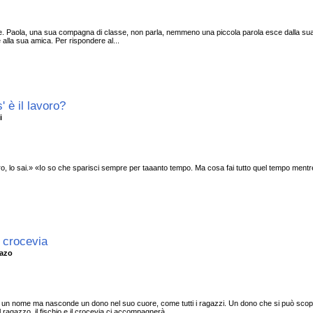
 Paola, una sua compagna di classe, non parla, nemmeno una piccola parola esce dalla sua b
 alla sua amica. Per rispondere al...
 è il lavoro?
ci
ro, lo sai.» «Io so che sparisci sempre per taaanto tempo. Ma cosa fai tutto quel tempo ment
il crocevia
pazo
ha un nome ma nasconde un dono nel suo cuore, come tutti i ragazzi. Un dono che si può scopr
l ragazzo, il fischio e il crocevia ci accompagnerà...