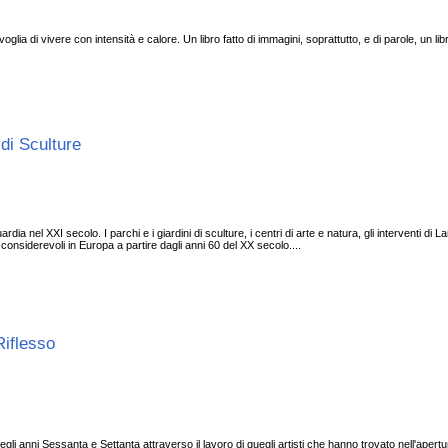
oglia di vivere con intensità e calore. Un libro fatto di immagini, soprattutto, e di parole, un libro
di Sculture
ia nel XXI secolo. I parchi e i giardini di sculture, i centri di arte e natura, gli interventi di L
considerevoli in Europa a partire dagli anni 60 del XX secolo....
Riflesso
 degli anni Sessanta e Settanta attraverso il lavoro di quegli artisti che hanno trovato nell'aper