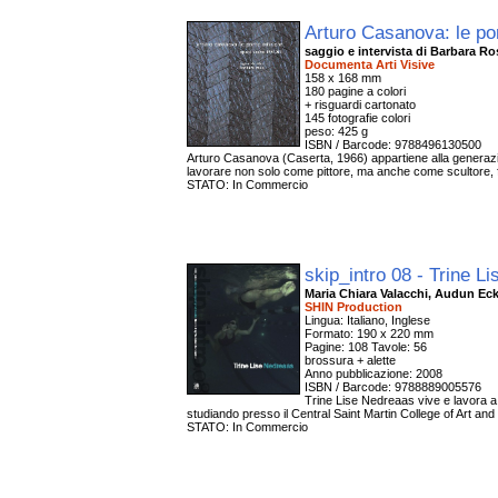
Arturo Casanova: le po
saggio e intervista di Barbara R
Documenta Arti Visive
158 x 168 mm
180 pagine a colori
+ risguardi cartonato
145 fotografie colori
peso: 425 g
ISBN / Barcode: 9788496130500
Arturo Casanova (Caserta, 1966) appartiene alla generazione
lavorare non solo come pittore, ma anche come scultore, fo
STATO: In Commercio
skip_intro 08 - Trine 
Maria Chiara Valacchi, Audun Ec
SHIN Production
Lingua: Italiano, Inglese
Formato: 190 x 220 mm
Pagine: 108 Tavole: 56
brossura + alette
Anno pubblicazione: 2008
ISBN / Barcode: 9788889005576
Trine Lise Nedreaas vive e lavora a B
studiando presso il Central Saint Martin College of Art 
STATO: In Commercio