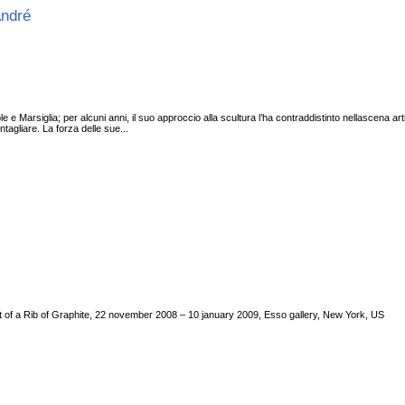
 André
e e Marsiglia; per alcuni anni, il suo approccio alla scultura l’ha contraddistinto nellascena 
ntagliare. La forza delle sue...
ut of a Rib of Graphite, 22 november 2008 – 10 january 2009, Esso gallery, New York, US