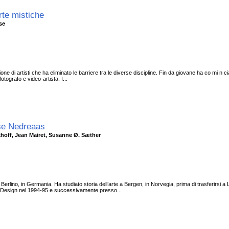
rte mistiche
ose
 di artisti che ha eliminato le barriere tra le diverse discipline. Fin da giovane ha co mi n c
tografo e video-artista. I...
Lise Nedreaas
khoff, Jean Mairet, Susanne Ø. Sæther
erlino, in Germania. Ha studiato storia dell’arte a Bergen, in Norvegia, prima di trasferirsi a
and Design nel 1994-95 e successivamente presso...