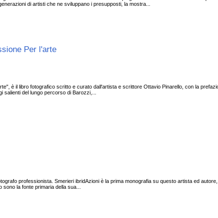
i generazioni di artisti che ne sviluppano i presupposti, la mostra...
sione Per l'arte
e", è il libro fotografico scritto e curato dall'artista e scrittore Ottavio Pinarello, con la pref
i salienti del lungo percorso di Barozzi,...
ografo professionista. Smerieri ibridAzioni è la prima monografia su questo artista ed autore, 
to sono la fonte primaria della sua...