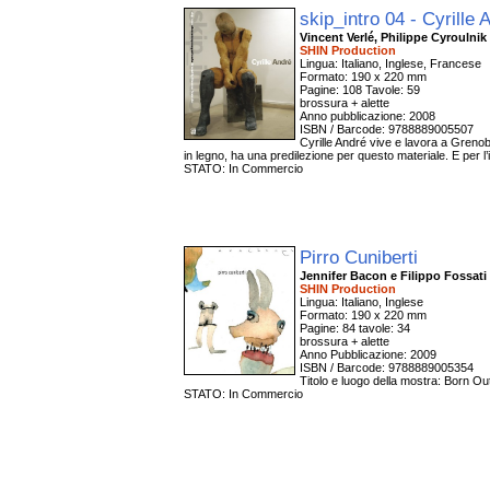
skip_intro 04 - Cyrille
Vincent Verlé, Philippe Cyroulnik
SHIN Production
Lingua: Italiano, Inglese, Francese
Formato: 190 x 220 mm
Pagine: 108 Tavole: 59
brossura + alette
Anno pubblicazione: 2008
ISBN / Barcode: 9788889005507
Cyrille André vive e lavora a Grenobl
in legno, ha una predilezione per questo materiale. E per l’i
STATO: In Commercio
Pirro Cuniberti
Jennifer Bacon e Filippo Fossati
SHIN Production
Lingua: Italiano, Inglese
Formato: 190 x 220 mm
Pagine: 84 tavole: 34
brossura + alette
Anno Pubblicazione: 2009
ISBN / Barcode: 9788889005354
Titolo e luogo della mostra: Born O
STATO: In Commercio