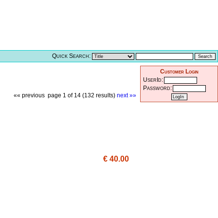
Quick Search:
Customer Login
UserId:
Password:
«« previous
page 1 of 14 (132 results)
next »»
€ 40.00