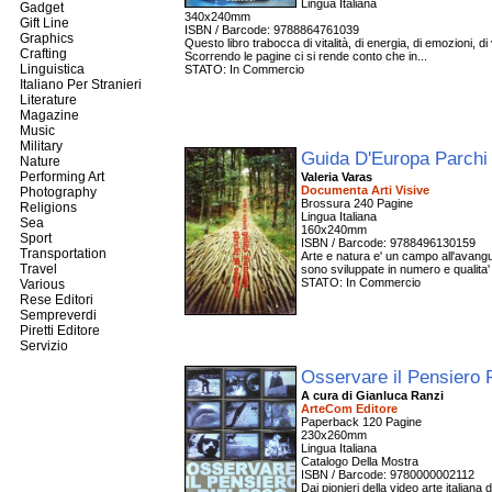
Lingua Italiana
Gadget
340x240mm
Gift Line
ISBN / Barcode: 9788864761039
Graphics
Questo libro trabocca di vitalità, di energia, di emozioni, di v
Crafting
Scorrendo le pagine ci si rende conto che in...
Linguistica
STATO: In Commercio
Italiano Per Stranieri
Literature
Magazine
Music
Military
Guida D'Europa Parchi 
Nature
Performing Art
Valeria Varas
Documenta Arti Visive
Photography
Brossura 240 Pagine
Religions
Lingua Italiana
Sea
160x240mm
Sport
ISBN / Barcode: 9788496130159
Transportation
Arte e natura e' un campo all'avanguard
Travel
sono sviluppate in numero e qualita' 
STATO: In Commercio
Various
Rese Editori
Sempreverdi
Piretti Editore
Servizio
Osservare il Pensiero 
A cura di Gianluca Ranzi
ArteCom Editore
Paperback 120 Pagine
230x260mm
Lingua Italiana
Catalogo Della Mostra
ISBN / Barcode: 9780000002112
Dai pionieri della video arte italiana