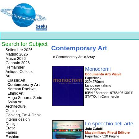
Search for Subject
Contemporary Art
Best
Settembre 2026
slots
Maggio 2026
Contemporary Art
Array
online
Marzo 2026
https://onlineslots.money/
.
Gennaio 2026
Remainder
Monocromi
Antique Collector
Documenta Arti Visive
Art
Paperback
Classic Art
220x270mm
Contemporary Art
Language italiano
Norman Rockwell
240pages
ISBN / Barcode: 9788496130111
Ethnic Art
STATO: In Commercio
Mega Squares Serie
Asian Art
Architecture
Comics
Cooking, Eat & Drink
Interior design
Lo specchio dell arte
Design
Erotic
Jole Caleffi
Fairies
Massimiliano Piretti Editore
Paperback 320 Pagine
Fashion