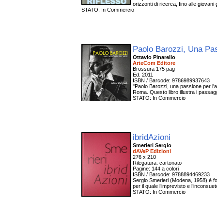
orizzonti di ricerca, fino alle giovan
STATO: In Commercio
Paolo Barozzi, Una Pas
Ottavio Pinarello
ArteCom Editore
Brossura 175 pag
Ed. 2011
ISBN / Barcode: 9786989937643
"Paolo Barozzi, una passione per l'art
Roma. Questo libro illustra i passagg
STATO: In Commercio
ibridAzioni
Smerieri Sergio
dAVeP Edizioni
276 x 210
Rilegatura: cartonato
Pagine: 144 a colori
ISBN / Barcode: 9788894469233
Sergio Smerieri (Modena, 1958) è fot
per il quale l’imprevisto e l’inconsue
STATO: In Commercio