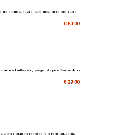
 che racconta la vita e l’arte della pittrice Jole Califfi.
€ 50.00
and Art e le Earthworks, i progetti di opere Sitespecific si
€ 29.00
tura verso le pratiche tecnologiche e multimediali nuovi