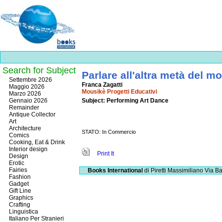
Search for Subject
Parlare all'altra metà del m
Best
Settembre 2026
Franca Zagatti
slots
Maggio 2026
Mousikè Progetti Educativi
online
Marzo 2026
https://onlineslots.money/
.
Gennaio 2026
Subject: Performing Art Dance
Remainder
Antique Collector
Art
Architecture
STATO: In Commercio
Comics
Cooking, Eat & Drink
Interior design
Print It
Design
Erotic
Fairies
Books International
di Piretti Massimiliano
Via Ba
Fashion
Gadget
Gift Line
Graphics
Crafting
Linguistica
Italiano Per Stranieri