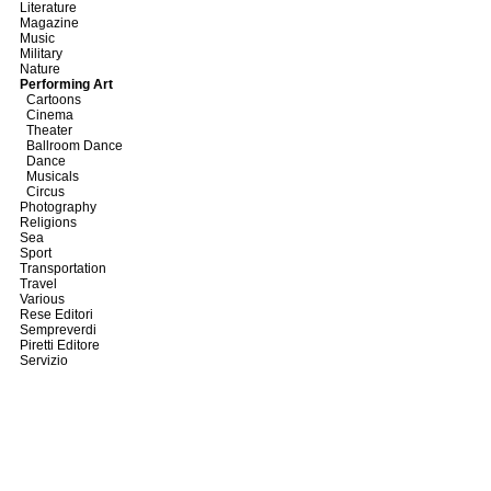
Literature
Magazine
Music
Military
Nature
Performing Art
Cartoons
Cinema
Theater
Ballroom Dance
Dance
Musicals
Circus
Photography
Religions
Sea
Sport
Transportation
Travel
Various
Rese Editori
Sempreverdi
Piretti Editore
Servizio