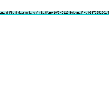
onal
di Piretti Massimiliano
Via Battiferro 10/2 40129 Bologna
P.Iva 01871251201
T