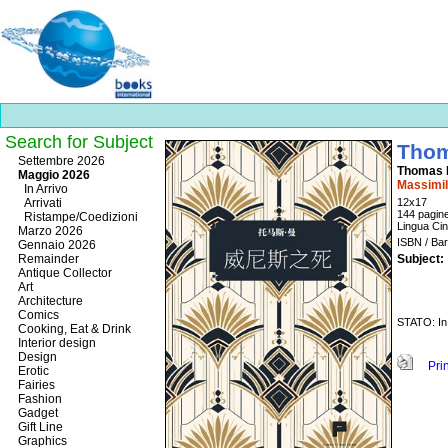
Search for Subject
Thom
Best
Settembre 2026
Thomas 
slots
Maggio 2026
Massimili
online
In Arrivo
https://onlineslots.money/
.
Arrivati
12x17
144 pagin
Ristampe/Coedizioni
Lingua Ci
Marzo 2026
ISBN / Ba
Gennaio 2026
Remainder
Subject:
Antique Collector
Art
Architecture
Comics
STATO: I
Cooking, Eat & Drink
Interior design
Design
Prin
Erotic
Fairies
Fashion
Gadget
Gift Line
Graphics