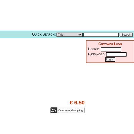
Quick Search:
Customer Login
UserId:
Password:
€ 6.50