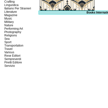
Crafting
Linguistica
Italiano Per Stranieri
Literature
Books Internati
Magazine
Music
Military
Nature
Performing Art
Photography
Religions
Sea
Sport
Transportation
Travel
Various
Rese Editori
Sempreverdi
Piretti Editore
Servizio