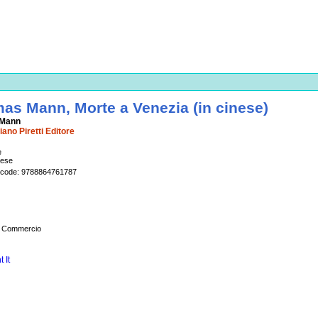
as Mann, Morte a Venezia (in cinese)
Mann
ano Piretti Editore
e
nese
rcode: 9788864761787
n Commercio
t It