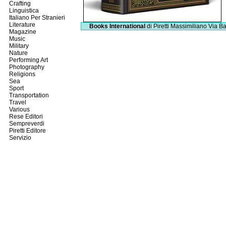
Crafting
Linguistica
Italiano Per Stranieri
Literature
Books International
di Piretti Massimiliano
Via Ba
Magazine
Music
Military
Nature
Performing Art
Photography
Religions
Sea
Sport
Transportation
Travel
Various
Rese Editori
Sempreverdi
Piretti Editore
Servizio