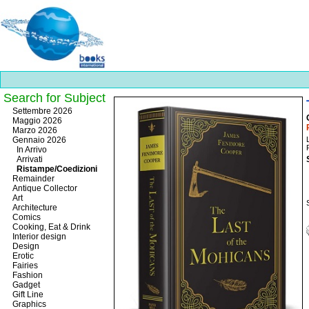
Search for Subject
Best
Settembre 2026
slots
Maggio 2026
online
Marzo 2026
https://onlineslots.money/
.
Gennaio 2026
In Arrivo
Arrivati
Ristampe/Coedizioni
Remainder
Antique Collector
Art
Architecture
Comics
Cooking, Eat & Drink
Interior design
Design
Erotic
Fairies
Fashion
Gadget
Gift Line
Graphics