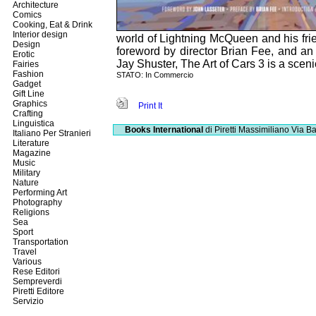
Architecture
Comics
Cooking, Eat & Drink
Interior design
world of Lightning McQueen and his fri
Design
foreword by director Brian Fee, and an
Erotic
Jay Shuster, The Art of Cars 3 is a sceni
Fairies
Fashion
STATO: In Commercio
Gadget
Gift Line
Graphics
Print It
Crafting
Linguistica
Books International
di Piretti Massimiliano
Via Ba
Italiano Per Stranieri
Literature
Magazine
Music
Military
Nature
Performing Art
Photography
Religions
Sea
Sport
Transportation
Travel
Various
Rese Editori
Sempreverdi
Piretti Editore
Servizio