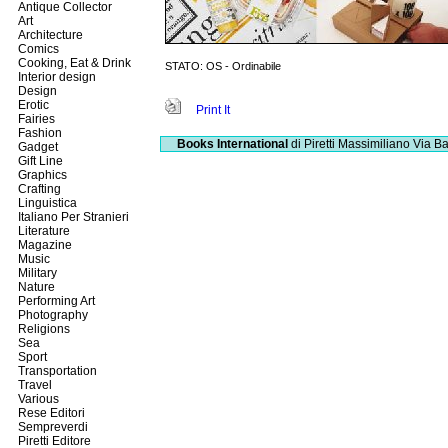
Antique Collector
Art
Architecture
Comics
Cooking, Eat & Drink
STATO: OS - Ordinabile
Interior design
Design
Erotic
Print It
Fairies
Fashion
Books International
di Piretti Massimiliano
Via Ba
Gadget
Gift Line
Graphics
Crafting
Linguistica
Italiano Per Stranieri
Literature
Magazine
Music
Military
Nature
Performing Art
Photography
Religions
Sea
Sport
Transportation
Travel
Various
Rese Editori
Sempreverdi
Piretti Editore