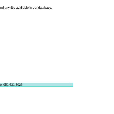
ind any title available in our database.
el 051 631 3025