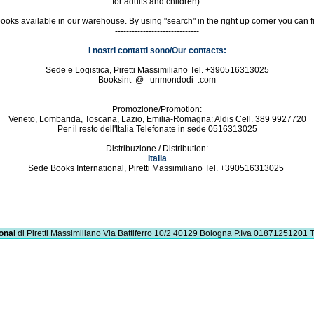
for adults and children).
e books available in our warehouse. By using "search" in the right up corner you can f
------------------------------
I nostri contatti sono/Our contacts:
Sede e Logistica, Piretti Massimiliano Tel. +390516313025
Booksint @ unmondodi .com
Promozione/Promotion:
Veneto, Lombarida, Toscana, Lazio, Emilia-Romagna: Aldis Cell. 389 9927720
Per il resto dell'Italia Telefonate in sede 0516313025
Distribuzione / Distribution:
Italia
Sede Books International, Piretti Massimiliano Tel. +390516313025
onal
di Piretti Massimiliano
Via Battiferro 10/2 40129 Bologna
P.Iva 01871251201
T