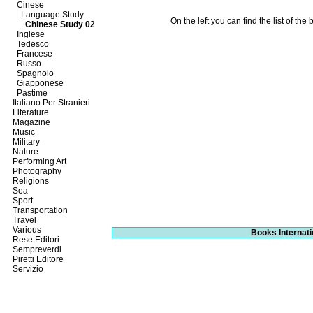
Cinese
Language Study
On the left you can find the list of th
Chinese Study 02
Inglese
Tedesco
Francese
Russo
Spagnolo
Giapponese
Pastime
Italiano Per Stranieri
Literature
Magazine
Music
Military
Nature
Performing Art
Photography
Religions
Sea
Sport
Transportation
Travel
Various
Books Internati
Rese Editori
Sempreverdi
Piretti Editore
Servizio