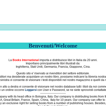
Benvenuti/Welcome
La
Books International
importa e distribuisce libri in Italia da 20 anni.
Importiano principalmente libri illustrati da:
Inghilterra, Stati Uniti, Germania, Francia, Giappone, Cina.
Questo sito e' riservato ai rivenditori del settore editoriale.
itori ma desiderate acquistare un nostro libro, possiamo indicarvi la libreria nostra 
 sinistra vi consente di visionare i testi disponibili nel nostro magazzino e quelli da n
in alto a destra vi consente di visionare nel nostro database tutti i titoli da noi comme
re un ordine occorre
Loggarsi
con
User e Password, se ne siete sprovvisti contattate i 
---------------------------
mpany with its head office in Bologna, Italy. Our company is distributing books from
A, Great Britain,
France,
Spain,
China,
Italy for 10 years. Our company can offer t
y an exclusive right for selling books from a number of publishing houses. Besides,