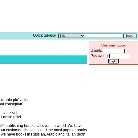
Quick Search:
Customer Login
UserId:
Password:
cliente piu' vicina.
oi consigliati.
rcializzati.
nostri uffici.
 950 publishing houses all over the world. We have
o our customers the latest and the most popular books
 we have books in Russian, Arabic and Italian (both