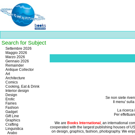
Search for Subject
Best
Settembre 2026
slots
Maggio 2026
online
Marzo 2026
https://onlineslots.money/
.
Gennaio 2026
Remainder
Antique Collector
Art
Architecture
Comics
Cooking, Eat & Drink
Interior design
Design
Se non siete rivend
Erotic
Il menu' sulla
Fairies
Fashion
La ricerca 
Gadget
Per effettua
Gift Line
Graphics
We are
Books International
, an international co
Crafting
cooperated with the largest publishing houses of US
Linguistica
on design, graphics, fashion, photography. We enjo
Arabo