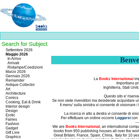
Search for Subject
Best
Settembre 2026
slots
Maggio 2026
online
Benve
In Arrivo
https://onlineslots.money/
.
Arrivati
Ristampe/Coedizioni
Marzo 2026
Gennaio 2026
La
Books International
imp
Remainder
Importiano pri
Antique Collector
Inghilterra, Stati Uni
Art
Architecture
Questo sito e' riserva
Comics
Se non siete rivenditori ma desiderate acquistare un n
Cooking, Eat & Drink
Il menu' sulla sinistra vi consente di visionare i
Interior design
Design
La ricerca in alto a destra vi consente di visi
Erotic
Per effettuare un ordine occorre
Loggarsi
con
Fairies
---
Fashion
We are
Books International
, an international compa
Gadget
books from 950 publishing houses all over the wor
Gift Line
Great Britain,
France,
Spain,
China,
Italy for 10 y
Graphics