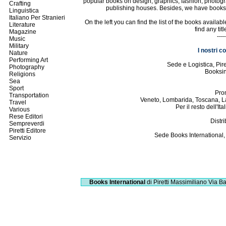
popular books on design, graphics, fashion, photogr
Crafting
publishing houses. Besides, we have books in
Linguistica
Italiano Per Stranieri
On the left you can find the list of the books availa
Literature
find any tit
Magazine
----
Music
Military
I nostri c
Nature
Performing Art
Sede e Logistica, Pi
Photography
Booksi
Religions
Sea
Sport
Pro
Transportation
Veneto, Lombarida, Toscana, L
Travel
Per il resto dell'I
Various
Rese Editori
Distri
Sempreverdi
Piretti Editore
Sede Books International,
Servizio
Books International
di Piretti Massimiliano
Via Ba